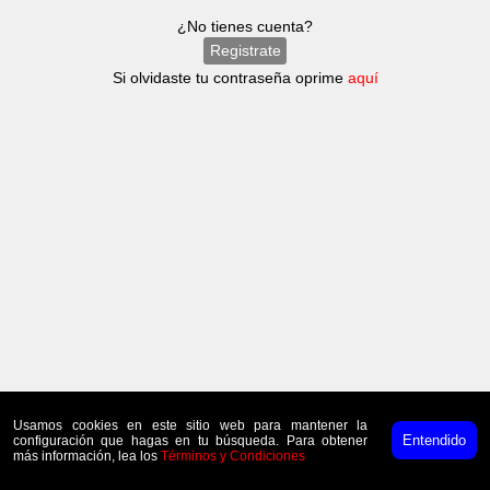
¿No tienes cuenta?
Registrate
Si olvidaste tu contraseña oprime
aquí
Usamos cookies en este sitio web para mantener la
Entendido
configuración que hagas en tu búsqueda. Para obtener
más información, lea los
Términos y Condiciones
CantonésOnline 2018-2026 |
Términos y Condiciones