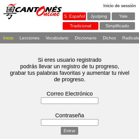
Inicio de sessión
S. Español
Jyutping
Yale
Tradicional
Simplificado
Inicio
Lecciones
Vocabulario
Diccionario
Dichos
Radical
Si eres usuario registrado
podrás llevar un registro de tu progreso,
grabar tus palabras favoritas y aumentar tu nivel
de progreso.
Correo Electrónico
Contraseña
Entrar